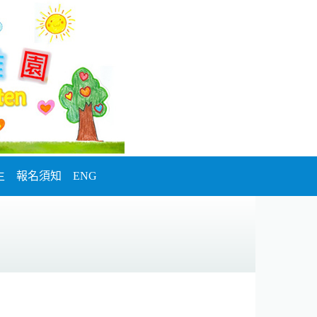
生
報名須知
ENG