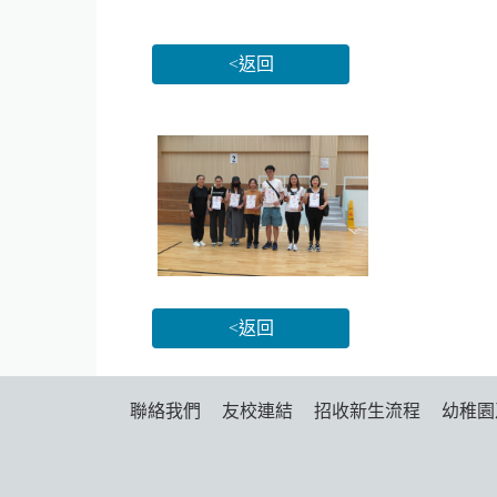
<返回
<返回
聯絡我們
友校連結
招收新生流程
幼稚園